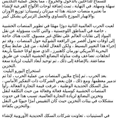
للسماح للداخلين بالدخول والخروج ، مما يجعل عملية التكديس
سهلة وسهلة. في النهاية ، تمت إضافة لوحات الألواح الفرعية لإنشاء
ما نعتبره منصات حديثة. هذا له ميزتان رئيسيتان: توزيع الأوزان
والانهيار الموزع بالتساوي والحمل الزنبركي بشكل كبير.
لعبت الحرب العالمية الثانية دورًا مهمًا في تطوير المنصات الخشبية
، خاصة في المناطق اللوجستية ، والتي كانت مسؤولة عن نقل
المواد إلى نقابات العالم على نطاق غير مسبوق. كانت هناك حاجة
إلى أوقات تحول أقصر من الرافعة الشوكية حول المنصات ، وقد تم
إجراء هذا التغيير البسيط ، ولكن الفعال للغاية ، من قِبل ضابط سلاح
البحرية الأمريكي نورمان كاهنيرز ، الذي صنع لوحًا خشبيًا بأربعة
اتجاهات. تضاعف وقت مناولة البضائع الخشبية البليت عن طريق
مضاعفة. بالإضافة إلى ذلك ، تم توحيد أبعاد البليت لزيادة سعة
التخزين.
استخراج اليورو البليت
بعد الحرب ، تم إنتاج ملايين المنصات من عملية الحرب ، لذا تم
تدمير معظمها. ومع ذلك ، فإن بعض الشركات ذات التفكير الأمامي ،
مثل السكك الحديدية الوطنية ، عرفت قيمة التجارة الفعالة. رأوا
المنصات الخشبية كوسيلة فعالة وفعالة من حيث التكلفة لنقل
وتخزين البضائع لزيادة التجارة العالمية. تسبب هذا في حدوث
مشكلات في بيئات التخزين حيث كان التقييس أمرًا حيويًا في النقل
والتخزين بكفاءة.
في الستينيات ، تعاونت شركات السكك الحديدية الأوروبية لإنشاء