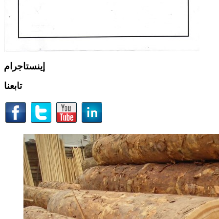
إينستاجرام
تابعنا