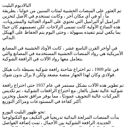
البالاديوم البليت
تم العثور على المنصات الخشبية لمئات السنين من حولنا ، بطريقة
ما ، أو في أي مكان آخر ، وكانت تستخدم في الأصل لتخزين
البراميل أو البراميل التي تحتوي على المواد الغذائية والمشروبات.
هذه النماذج الأولية كانت تسمى الزلاجات. لكن تصميمهم كان جيدًا
بما يكفي ليتم تنفيذه بسهولة ، وحتى اليوم يتم الحفاظ على الهيكل
البدائي.
في أواخر القرن التاسع عشر ، كانت الأوتاد الخشبية في المصانع
الأمريكية هي رواد المنصات الخشبية المستخدمة في المصانع والتي
يتعامل معها رواد الآلات في الرافعة الشوكية.
في عام 1909 ، تم اختراع شاحنة رافعة شوكية بسيطة ذات هيكل
فولاذي وكان لهذا الجهاز منصة مصعد ولكن لا يزال بدون شوك.
تم تطوير هذه الآلات بشكل مستمر في عام 1937 حتى اختراع رافعة
شوكية عالية تعمل بالغاز. مع اختراع الرافعات الشوكية ، تم تكديس
المركبات عالية التجويف عموديًا ، مما يوفر مرافق تحميل وتخزين
أكثر كفاءة في المستودعات ومراكز التوزيع.
نحو ظهور البليت اليورو:
بدأت المنصات المزلجة البدائية تدريجياً في التكيف مع التكنولوجيا
الجديدة. الرافعة الشوكية بين الأحمال ، تمت إضافة الفواصل