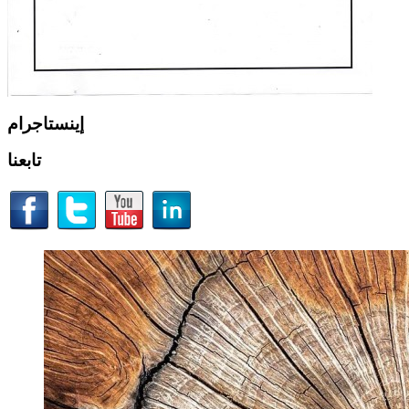
إينستاجرام
تابعنا